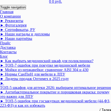
0
0 руб.
Toggle navigation
Главная
О компании
► Реквизиты
► Фотогалерея
► Сертификаты, РУ
► Наши награды и дипломы
► Наши партнёры
Прайс
Доставка
Контакты
Блог
► Как выбрать медицинский шкаф для поликлиники?
► ТОП-7 ошибок при покупке медицинской мебели
► Мойки из нержавейки: сравнение AISI 304 и 430
► Нормы СанПиН для мебели в ЛПУ
► Лидеры продаж Оптимех в 2025 году
►
ТОП‑5 шкафов для аптеки 2026: выбираем оптимальное решени
► Антибактериальное покрытие и порошковая окраска: почему
это важно для ЛПУ
► ТОП-5 ошибок при госзакупках медицинской мебели (44-ФЗ,
223-ФЗ) и как их избежать
/ Теле