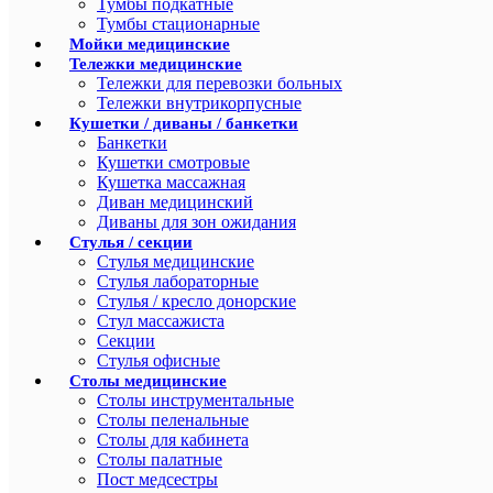
Тумбы подкатные
Тумбы стационарные
Мойки медицинские
Тележки медицинские
Тележки для перевозки больных
Тележки внутрикорпусные
Кушетки / диваны / банкетки
Банкетки
Кушетки смотровые
Кушетка массажная
Диван медицинский
Диваны для зон ожидания
Стулья / секции
Стулья медицинские
Стулья лабораторные
Стулья / кресло донорские
Стул массажиста
Секции
Стулья офисные
Столы медицинские
Столы инструментальные
Столы пеленальные
Столы для кабинета
Столы палатные
Пост медсестры