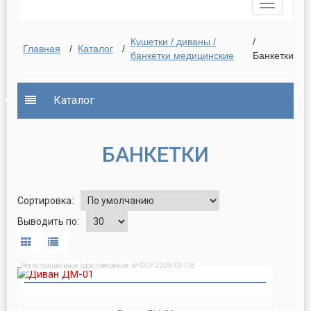
Toggle
navigatio
Кушетки / диваны /
/
Главная
/
Каталог
/
банкетки медицинские
Банкетки
Каталог
БАНКЕТКИ
Сортировка:
Выводить по:
Регистрационное удостоверение: № ФСР 2009/05138