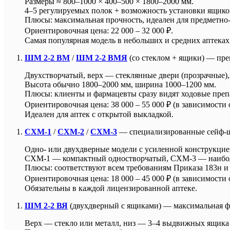
Размеры ≈ 800–1000 × 400–500 × 1800–2000 мм.
4–5 регулируемых полок + возможность установки ящико
Плюсы: максимальная прочность, идеален для предметно-
Ориентировочная цена: 22 000 – 32 000 ₽.
Самая популярная модель в небольших и средних аптеках
ШМ 2-2 ВМ
/
ШМ 2-2 ВМЯ
(со стеклом + ящики) — пр
Двухстворчатый, верх — стеклянные двери (прозрачные),
Высота обычно 1800–2000 мм, ширина 1000–1200 мм.
Плюсы: клиенты и фармацевты сразу видят ходовые препа
Ориентировочная цена: 38 000 – 55 000 ₽ (в зависимости 
Идеален для аптек с открытой выкладкой.
СХМ-1
/
СХМ-2
/
СХМ-3
— специализированные сейф-ш
Одно- или двухдверные модели с усиленной конструкцие
СХМ-1 — компактный одностворчатый, СХМ-3 — наибол
Плюсы: соответствуют всем требованиям Приказа 183н и 
Ориентировочная цена: 18 000 – 45 000 ₽ (в зависимости о
Обязательны в каждой лицензированной аптеке.
ШМ 2-2 ВЯ
(двухдверный с ящиками) — максимальная 
Верх — стекло или металл, низ — 3–4 выдвижных ящика 