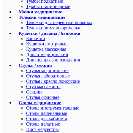
Тумбы подкатные
Тумбы стационарные
Мойки медицинские
Тележки медицинские
Тележки для перевозки больных
Тележки внутрикорпусные
Кушетки / диваны / банкетки
Банкетки
Кушетки смотровые
Кушетка массажная
Диван медицинский
Диваны для зон ожидания
Стулья / секции
Стулья медицинские
Стулья лабораторные
Стулья / кресло донорские
Стул массажиста
Секции
Стулья офисные
Столы медицинские
Столы инструментальные
Столы пеленальные
Столы для кабинета
Столы палатные
Пост медсестры