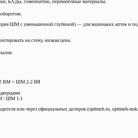
вки, БАДы, гомеопатию, перевязочные материалы.
ооборотом.
ерия ШМ с уменьшенной глубиной) — для маленьких аптек и по
нтировать на стену, низкая цена.
иалов.
-2 ВМ + ШМ 2-2 ВЯ
 дверцами
М / ШМ 1-1
теля или через официальных дилеров (optimeh.ru, optimeh-msk.r