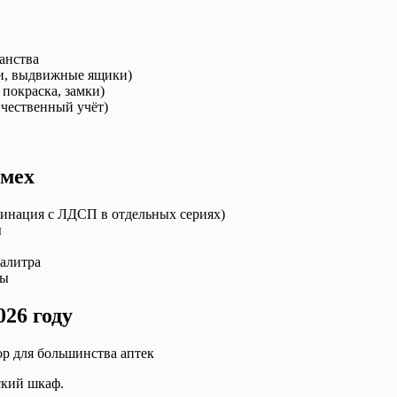
анства
ри, выдвижные ящики)
 покраска, замки)
ичественный учёт)
имех
бинация с ЛДСП в отдельных сериях)
ы
алитра
бы
26 году
р для большинства аптек
ский шкаф.