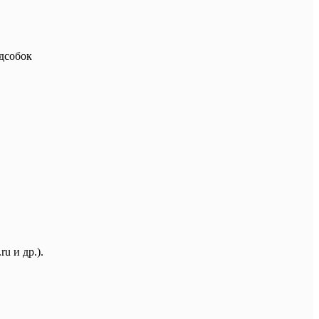
дсобок
u и др.).