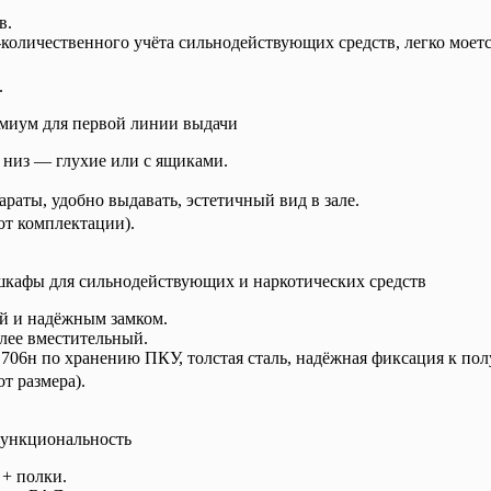
в.
количественного учёта сильнодействующих средств, легко моется
.
емиум для первой линии выдачи
 низ — глухие или с ящиками.
раты, удобно выдавать, эстетичный вид в зале.
от комплектации).
кафы для сильнодействующих и наркотических средств
й и надёжным замком.
ее вместительный.
706н по хранению ПКУ, толстая сталь, надёжная фиксация к полу
т размера).
функциональность
+ полки.