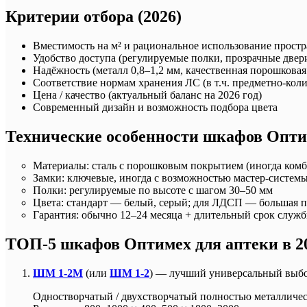
Критерии отбора (2026)
Вместимость на м² и рациональное использование простр
Удобство доступа (регулируемые полки, прозрачные две
Надёжность (металл 0,8–1,2 мм, качественная порошковая
Соответствие нормам хранения ЛС (в т.ч. предметно-кол
Цена / качество (актуальный баланс на 2026 год)
Современный дизайн и возможность подбора цвета
Технические особенности шкафов Опт
Материалы: сталь с порошковым покрытием (иногда ком
Замки: ключевые, иногда с возможностью мастер-систем
Полки: регулируемые по высоте с шагом 30–50 мм
Цвета: стандарт — белый, серый; для ЛДСП — большая п
Гарантия: обычно 12–24 месяца + длительный срок служ
ТОП-5 шкафов Оптимех для аптеки в 20
ШМ 1-2М
(или
ШМ 1-2
) — лучший универсальный выбо
Одностворчатый / двухстворчатый полностью металличе