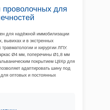
 проволочных для
нечностей
чен для надёжной иммобилизации
х, вывихах и в экстренных
х травматологии и хирургии ЛПУ.
аркас Ø4 мм, поперечины Ø1,8 мм
 гальваническим покрытием Ц9Хр для
 позволяет адаптировать шину под
. для оптовых и постоянных