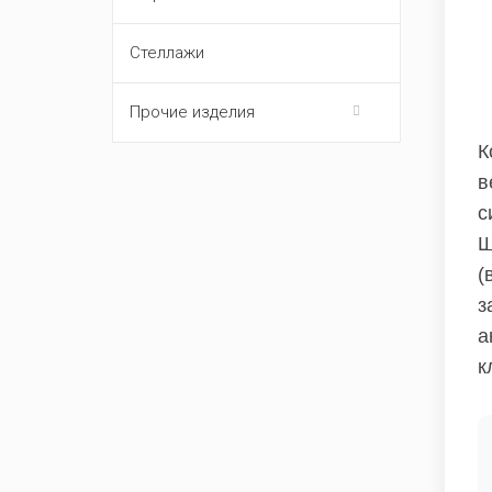
Стеллажи
Прочие изделия
К
в
с
Ш
(
з
а
к