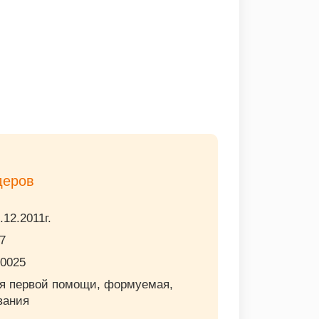
деров
12.2011г.
7
00025
ия первой помощи, формуемая,
вания