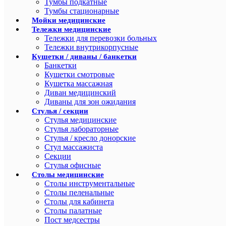
Тумбы подкатные
Тумбы стационарные
Мойки медицинские
Тележки медицинские
Тележки для перевозки больных
Тележки внутрикорпусные
Кушетки / диваны / банкетки
Банкетки
Кушетки смотровые
Кушетка массажная
Диван медицинский
Диваны для зон ожидания
Стулья / секции
Стулья медицинские
Стулья лабораторные
Стулья / кресло донорские
Стул массажиста
Секции
Стулья офисные
Столы медицинские
Столы инструментальные
Столы пеленальные
Столы для кабинета
Столы палатные
Пост медсестры