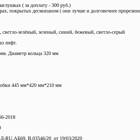
глушках ( за доплату - 300 руб.)
орах, покрытых десмопаном ( они лучше и долговечнее прорезин
, светло-зелёный, зеленый, синий, бежевый, светло-серый
аз лифт.
 мм. Диаметр кольца 320 мм
оробки 445 мм*420 мм*210 мм
66-2018
0
Д-RU.АБ69. В.03546/20 от 19/03/2020