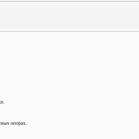
г.
сных опорах.