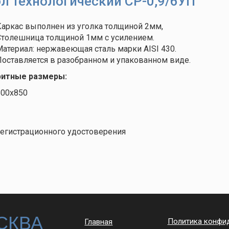
л технологический СР-0,9/6УП
аркас выполнен из уголка толщиной 2мм,
Столешница толщиной 1мм с усилением.
атериал: нержавеющая сталь марки AISI 430.
оставляется в разобранном и упакованном виде.
ритные размеры:
600х850
егистрационного удостоверения
СКВА
Политика конфи
Главная