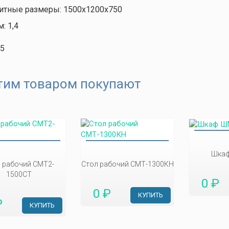
итные размеры: 1500х1200х750
: 1,4
35
тим товаром покупают
Шкаф
 рабочий СМТ2-
Стол рабочий СМТ-1300КН
1500СТ
0 ₽
0 ₽
КУПИТЬ
₽
КУПИТЬ