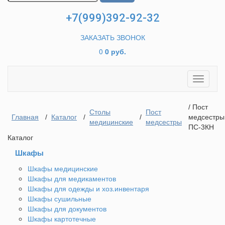
+7(999)392-92-32
ЗАКАЗАТЬ ЗВОНОК
0
0 руб.
Toggle
navigati
/ Пост
Столы
Пост
Главная
/
Каталог
/
/
медсестры
медицинские
медсестры
ПС-3КН
Каталог
Шкафы
Шкафы медицинские
Шкафы для медикаментов
Шкафы для одежды и хоз.инвентаря
Шкафы сушильные
Шкафы для документов
Шкафы картотечные