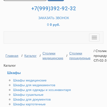
+7(999)392-92-32
ЗАКАЗАТЬ ЗВОНОК
0
0 руб.
Toggle
navigati
/ Столик
Столики
Столики
Главная
/
Каталог
/
/
процед
медицинские
процедурные
СП-02-3
Каталог
Шкафы
Шкафы медицинские
Шкафы для медикаментов
Шкафы для одежды и хоз.инвентаря
Шкафы сушильные
Шкафы для документов
Шкафы картотечные