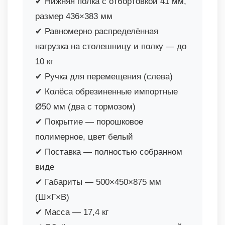
✔ Нижняя полка с отбортовкой 41 мм,
размер 436×383 мм
✔ Равномерно распределённая
нагрузка на столешницу и полку — до
10 кг
✔ Ручка для перемещения (слева)
✔ Колёса обрезиненные импортные
Ø50 мм (два с тормозом)
✔ Покрытие — порошковое
полимерное, цвет белый
✔ Поставка — полностью собранном
виде
✔ Габариты — 500×450×875 мм
(Ш×Г×В)
✔ Масса — 17,4 кг