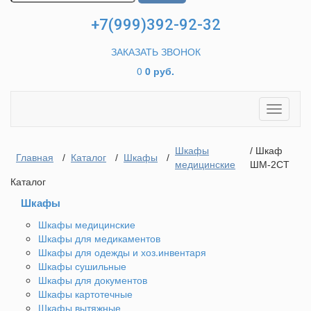
+7(999)392-92-32
ЗАКАЗАТЬ ЗВОНОК
0
0 руб.
Toggle
navigati
Шкафы
/ Шкаф
Главная
/
Каталог
/
Шкафы
/
медицинские
ШМ-2СТ
Каталог
Шкафы
Шкафы медицинские
Шкафы для медикаментов
Шкафы для одежды и хоз.инвентаря
Шкафы сушильные
Шкафы для документов
Шкафы картотечные
Шкафы вытяжные