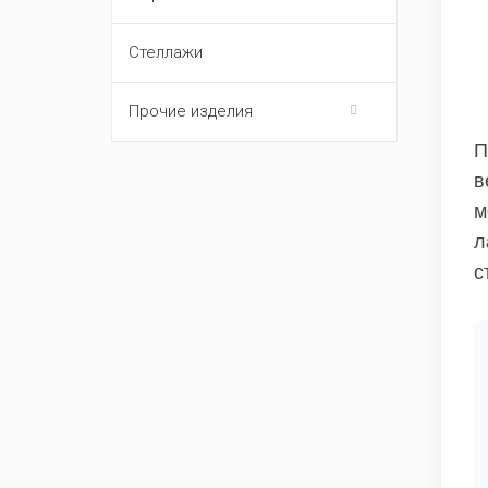
Стеллажи
Прочие изделия
П
в
м
л
с