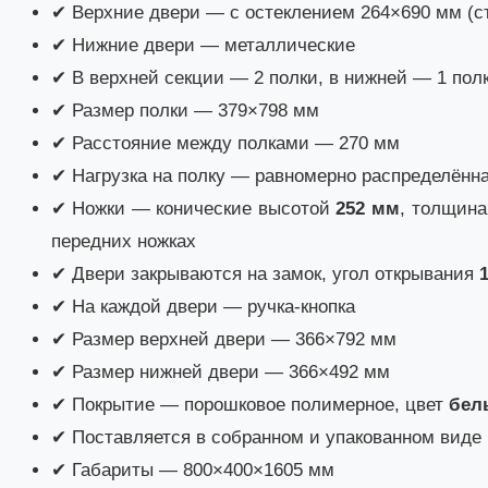
✔ Верхние двери — с остеклением 264×690 мм (с
✔ Нижние двери — металлические
✔ В верхней секции — 2 полки, в нижней — 1 пол
✔ Размер полки — 379×798 мм
✔ Расстояние между полками — 270 мм
✔ Нагрузка на полку — равномерно распределённ
✔ Ножки — конические высотой
252 мм
, толщина
передних ножках
✔ Двери закрываются на замок, угол открывания
1
✔ На каждой двери — ручка-кнопка
✔ Размер верхней двери — 366×792 мм
✔ Размер нижней двери — 366×492 мм
✔ Покрытие — порошковое полимерное, цвет
бел
✔ Поставляется в собранном и упакованном виде
✔ Габариты — 800×400×1605 мм