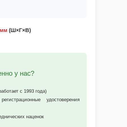
 мм
(Ш×Г×В)
енно у нас?
аботает с 1993 года)
истрационные удостоверения
еднических наценок