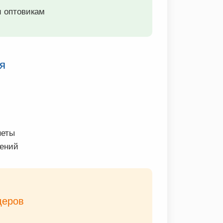
и оптовикам
ся
неты
дений
деров