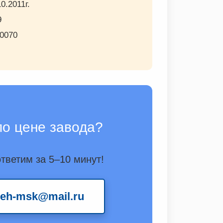
0.2011г.
9
00070
по цене завода?
тветим за 5–10 минут!
meh-msk@mail.ru