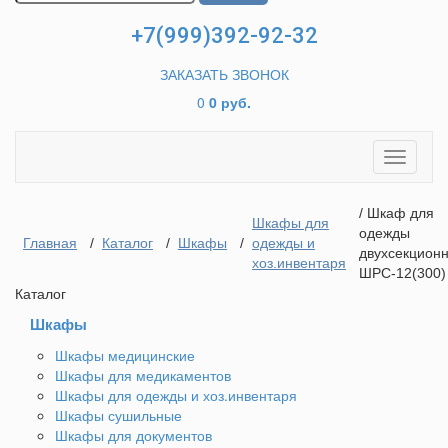
+7(999)392-92-32
ЗАКАЗАТЬ ЗВОНОК
0
0 руб.
Toggle
navigati
/ Шкаф для
Шкафы для
одежды
Главная
/
Каталог
/
Шкафы
/
одежды и
двухсекцион
хоз.инвентаря
ШРС-12(300)
Каталог
Шкафы
Шкафы медицинские
Шкафы для медикаментов
Шкафы для одежды и хоз.инвентаря
Шкафы сушильные
Шкафы для документов