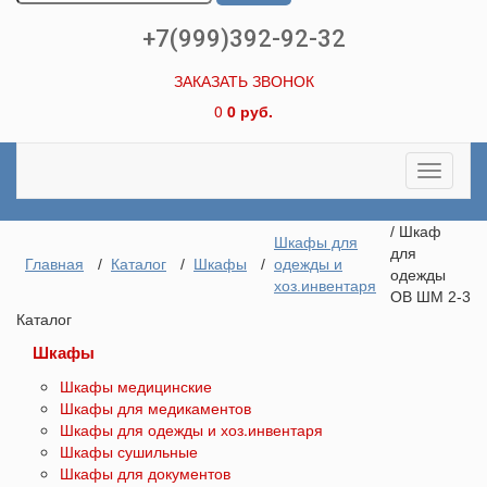
+7(999)392-92-32
ЗАКАЗАТЬ ЗВОНОК
0
0 руб.
Toggle
navigati
/ Шкаф
Шкафы для
для
Главная
/
Каталог
/
Шкафы
/
одежды и
одежды
хоз.инвентаря
ОВ ШМ 2-3
Каталог
Шкафы
Шкафы медицинские
Шкафы для медикаментов
Шкафы для одежды и хоз.инвентаря
Шкафы сушильные
Шкафы для документов