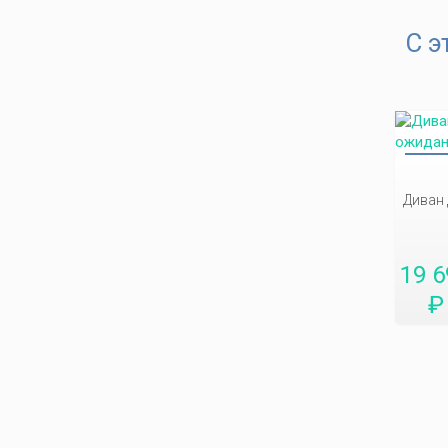
С э
Диван
19 6
₽