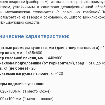
лнен сварным (разборным) из стального профиля прямоу
ытием, устойчивым к санитарно-дезинфекционной обраб
ли механическая ступенчатая (с помощью гребенок).
олиуретана на твердом основании, обшитого винилискож
нфицирующих средств.
нические характеристики:
ритные размеры кушетки, мм (длина-ширина-высота)
- 
ер ложа, мм
- 1435х600
ер головной панели, мм
– 440х600
наклона подголовника (от горизонтали), град
– от 0 до 4
, кг (не более)
- 20
каемая нагрузка на ложе, кг
-120
еры изделия в упаковке:
х620х100мм. (1 место -ложе)
00хх100 мм. (1 место - ножки)