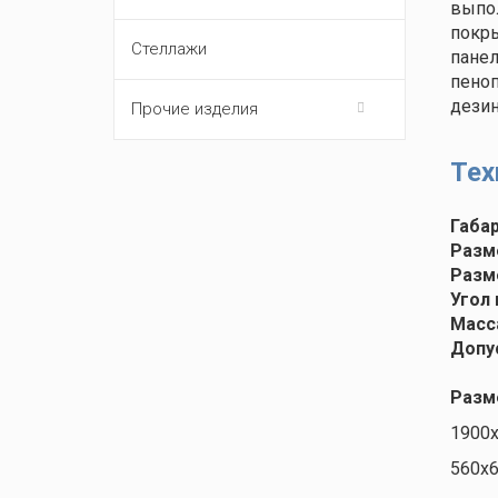
выпо
покр
Стеллажи
пане
пеноп
дези
Прочие изделия
Тех
Габа
Разм
Разм
Угол 
Масса
Допус
Разм
1900
560х6