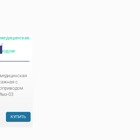
 медицинская
сажная с
роприводом
Ммэ-03
КУПИТЬ