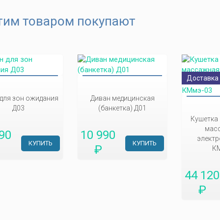
тим товаром покупают
Доставка
 для зон ожидания
Диван медицинская
Д03
(банкетка) Д01
Кушетка
мас
90
10 990
элект
КУПИТЬ
КУПИТЬ
₽
К
44 120
₽