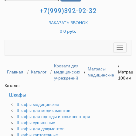
+7(999)392-92-32
ЗАКАЗАТЬ ЗВОНОК
0
0 руб.
Toggle
navigati
Кровати для
/
Матрасы
Главная
/
Каталог
/
медицинских
/
Матрац
медицинские
учреждений
100мм
Каталог
Шкафы
Шкафы медицинские
Шкафы для медикаментов
Шкафы для одежды и хоз.инвентаря
Шкафы сушильные
Шкафы для документов
Шкафы картотечные