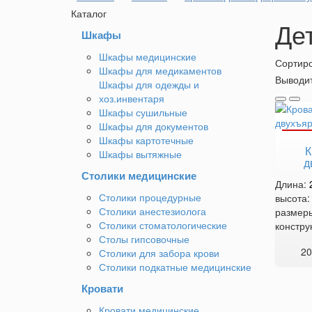
Каталог
Де
Шкафы
Шкафы медицинские
Сортиро
Шкафы для медикаментов
Выводит
Шкафы для одежды и
хоз.инвентаря
Шкафы сушильные
Шкафы для документов
Шкафы картотечные
К
Шкафы вытяжные
д
Столики медицинские
Длина:
Столики процедурные
высота
Столики анестезиолога
размер
Столики стоматологические
констру
Столы гипсовочные
20
Столики для забора крови
Столики подкатные медицинские
Кровати
Кровати медицинские