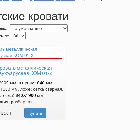
тские кровати
вка:
ь по:
ровать металлическая
вухъярусная КОМ 01-2
2000
мм, ширина:
840
мм,
:
1630
мм, ложе: сетка сварная,
ы ложа:
840Х1900
мм,
кция: разборная
 250 ₽
Купить