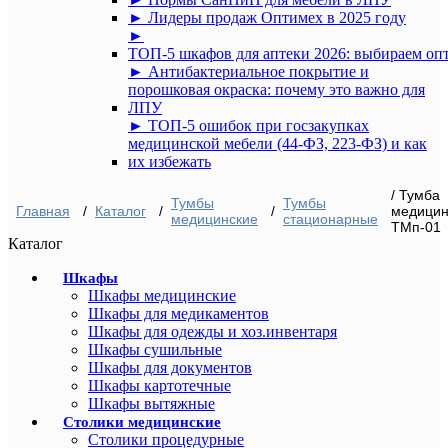
► Лидеры продаж Оптимех в 2025 году
►
ТОП‑5 шкафов для аптеки 2026: выбираем оп
► Антибактериальное покрытие и
порошковая окраска: почему это важно для
ЛПУ
► ТОП-5 ошибок при госзакупках
медицинской мебели (44-ФЗ, 223-ФЗ) и как
их избежать
/ Тумба
Тумбы
Тумбы
Главная
/
Каталог
/
/
медицин
медицинские
стационарные
ТМп-01
Каталог
Шкафы
Шкафы медицинские
Шкафы для медикаментов
Шкафы для одежды и хоз.инвентаря
Шкафы сушильные
Шкафы для документов
Шкафы картотечные
Шкафы вытяжные
Столики медицинские
Столики процедурные